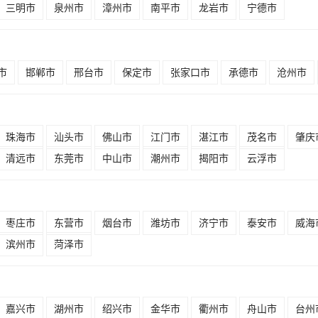
三明市
泉州市
漳州市
南平市
龙岩市
宁德市
市
邯郸市
邢台市
保定市
张家口市
承德市
沧州市
珠海市
汕头市
佛山市
江门市
湛江市
茂名市
肇庆
清远市
东莞市
中山市
潮州市
揭阳市
云浮市
枣庄市
东营市
烟台市
潍坊市
济宁市
泰安市
威海
滨州市
菏泽市
嘉兴市
湖州市
绍兴市
金华市
衢州市
舟山市
台州