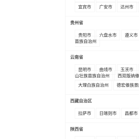
宜宾市
广安市
达州市
贵州省
贵阳市
六盘水市
遵义市
苗族自治州
云南省
昆明市
曲靖市
玉溪市
山壮族苗族自治州
西双版纳
大理白族自治州
德宏傣族景
西藏自治区
拉萨市
日喀则市
昌都市
陕西省