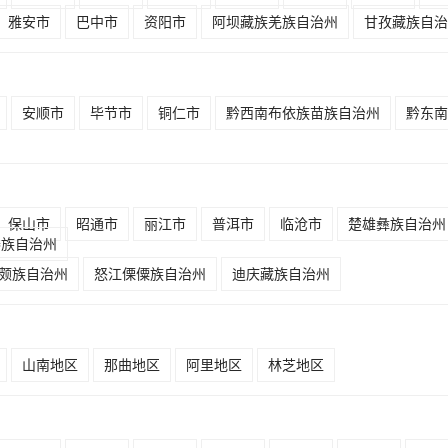
雅安市
巴中市
资阳市
阿坝藏族羌族自治州
甘孜藏族自治
安顺市
毕节市
铜仁市
黔西南布依族苗族自治州
黔东南
保山市
昭通市
丽江市
普洱市
临沧市
楚雄彝族自治州
傣族自治州
颇族自治州
怒江傈僳族自治州
迪庆藏族自治州
山南地区
那曲地区
阿里地区
林芝地区