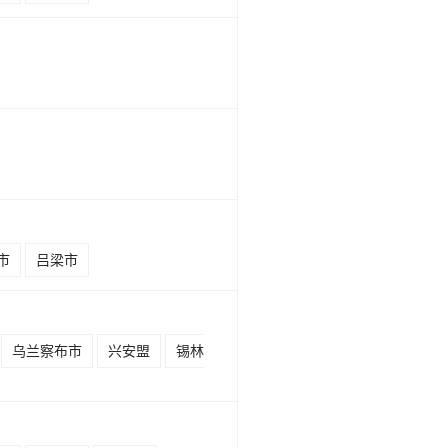
市
吕梁市
乌兰察布市
兴安盟
锡林