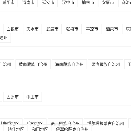
咸阳市
渭南市
延安市
汉中市
榆林市
安康市
商洛
白银市
天水市
武威市
张掖市
平凉市
酒泉市
庆
治州
自治州
黄南藏族自治州
海南藏族自治州
果洛藏族自治州
固原市
中卫市
吐鲁番地区
哈密地区
昌吉回族自治州
博尔塔拉蒙古自治州
州
喀什地区
和田地区
伊犁哈萨克自治州