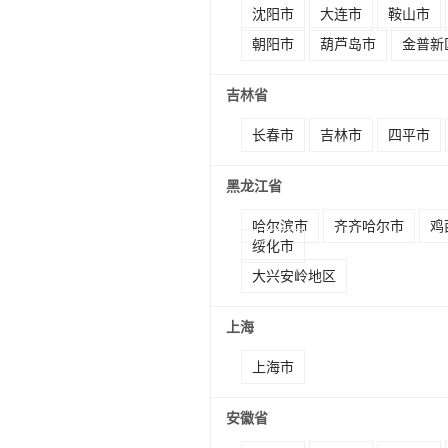
沈阳市
大连市
鞍山市
朝阳市
葫芦岛市
金普新
吉林省
长春市
吉林市
四平市
黑龙江省
哈尔滨市
齐齐哈尔市
鸡
绥化市
大兴安岭地区
上海
上海市
安徽省