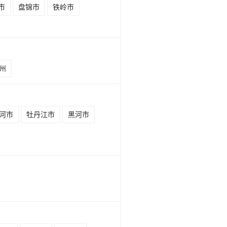
市
盘锦市
铁岭市
州
河市
牡丹江市
黑河市