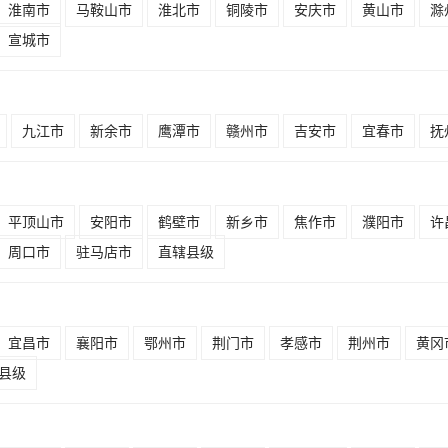
淮南市
马鞍山市
淮北市
铜陵市
安庆市
黄山市
滁
宣城市
九江市
新余市
鹰潭市
赣州市
吉安市
宜春市
抚
平顶山市
安阳市
鹤壁市
新乡市
焦作市
濮阳市
许
周口市
驻马店市
直辖县级
宜昌市
襄阳市
鄂州市
荆门市
孝感市
荆州市
黄冈
县级