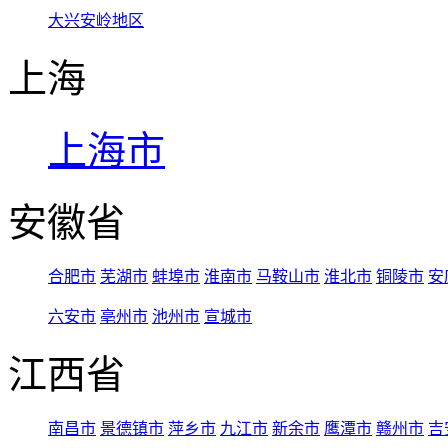
大兴安岭地区
上海
上海市
安徽省
合肥市
芜湖市
蚌埠市
淮南市
马鞍山市
淮北市
铜陵市
安
六安市
亳州市
池州市
宣城市
江西省
南昌市
景德镇市
萍乡市
九江市
新余市
鹰潭市
赣州市
吉