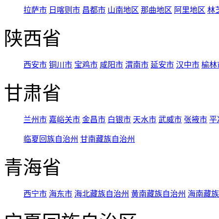
拉萨市
日喀则市
昌都市
山南地区
那曲地区
阿里地区
林
陕西省
西安市
铜川市
宝鸡市
咸阳市
渭南市
延安市
汉中市
榆林
甘肃省
兰州市
嘉峪关市
金昌市
白银市
天水市
武威市
张掖市
平
临夏回族自治州
甘南藏族自治州
青海省
西宁市
海东市
海北藏族自治州
黄南藏族自治州
海南藏族