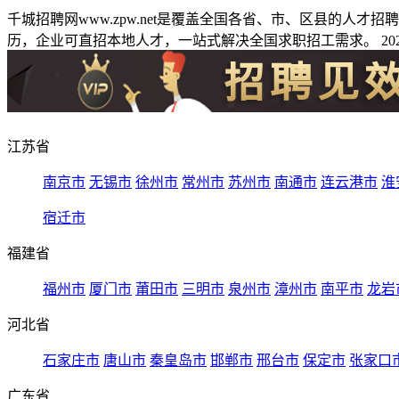
千城招聘网www.zpw.net是覆盖全国各省、市、区县的人
历，企业可直招本地人才，一站式解决全国求职招工需求。 2026
江苏省
南京市
无锡市
徐州市
常州市
苏州市
南通市
连云港市
淮
宿迁市
福建省
福州市
厦门市
莆田市
三明市
泉州市
漳州市
南平市
龙岩
河北省
石家庄市
唐山市
秦皇岛市
邯郸市
邢台市
保定市
张家口
广东省