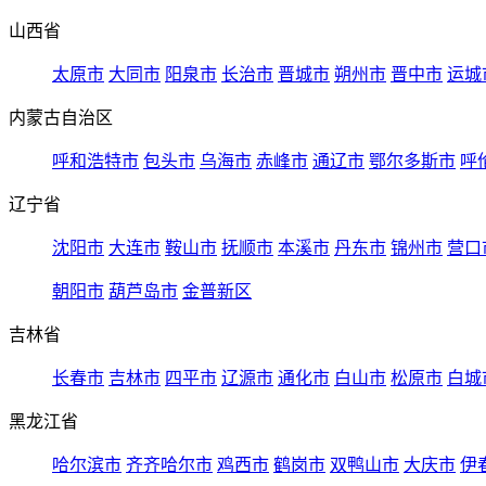
山西省
太原市
大同市
阳泉市
长治市
晋城市
朔州市
晋中市
运城
内蒙古自治区
呼和浩特市
包头市
乌海市
赤峰市
通辽市
鄂尔多斯市
呼
辽宁省
沈阳市
大连市
鞍山市
抚顺市
本溪市
丹东市
锦州市
营口
朝阳市
葫芦岛市
金普新区
吉林省
长春市
吉林市
四平市
辽源市
通化市
白山市
松原市
白城
黑龙江省
哈尔滨市
齐齐哈尔市
鸡西市
鹤岗市
双鸭山市
大庆市
伊