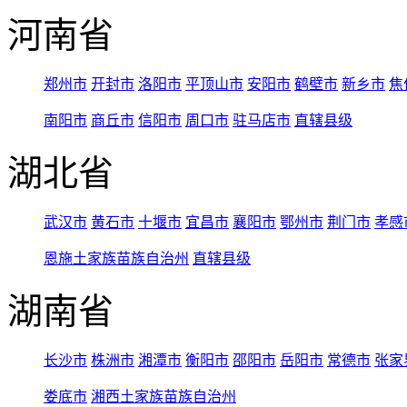
河南省
郑州市
开封市
洛阳市
平顶山市
安阳市
鹤壁市
新乡市
焦
南阳市
商丘市
信阳市
周口市
驻马店市
直辖县级
湖北省
武汉市
黄石市
十堰市
宜昌市
襄阳市
鄂州市
荆门市
孝感
恩施土家族苗族自治州
直辖县级
湖南省
长沙市
株洲市
湘潭市
衡阳市
邵阳市
岳阳市
常德市
张家
娄底市
湘西土家族苗族自治州