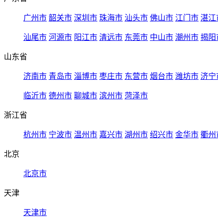
广州市
韶关市
深圳市
珠海市
汕头市
佛山市
江门市
湛江
汕尾市
河源市
阳江市
清远市
东莞市
中山市
潮州市
揭阳
山东省
济南市
青岛市
淄博市
枣庄市
东营市
烟台市
潍坊市
济宁
临沂市
德州市
聊城市
滨州市
菏泽市
浙江省
杭州市
宁波市
温州市
嘉兴市
湖州市
绍兴市
金华市
衢州
北京
北京市
天津
天津市