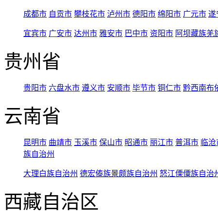
成都市
自贡市
攀枝花市
泸州市
德阳市
绵阳市
广元市
遂
宜宾市
广安市
达州市
雅安市
巴中市
资阳市
阿坝藏族羌
贵州省
贵阳市
六盘水市
遵义市
安顺市
毕节市
铜仁市
黔西南布
云南省
昆明市
曲靖市
玉溪市
保山市
昭通市
丽江市
普洱市
临沧
族自治州
大理白族自治州
德宏傣族景颇族自治州
怒江傈僳族自治
西藏自治区