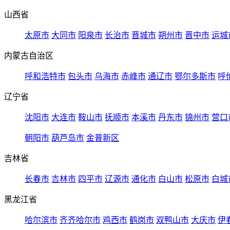
山西省
太原市
大同市
阳泉市
长治市
晋城市
朔州市
晋中市
运城
内蒙古自治区
呼和浩特市
包头市
乌海市
赤峰市
通辽市
鄂尔多斯市
呼
辽宁省
沈阳市
大连市
鞍山市
抚顺市
本溪市
丹东市
锦州市
营口
朝阳市
葫芦岛市
金普新区
吉林省
长春市
吉林市
四平市
辽源市
通化市
白山市
松原市
白城
黑龙江省
哈尔滨市
齐齐哈尔市
鸡西市
鹤岗市
双鸭山市
大庆市
伊