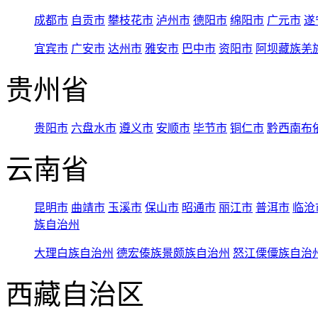
成都市
自贡市
攀枝花市
泸州市
德阳市
绵阳市
广元市
遂
宜宾市
广安市
达州市
雅安市
巴中市
资阳市
阿坝藏族羌
贵州省
贵阳市
六盘水市
遵义市
安顺市
毕节市
铜仁市
黔西南布
云南省
昆明市
曲靖市
玉溪市
保山市
昭通市
丽江市
普洱市
临沧
族自治州
大理白族自治州
德宏傣族景颇族自治州
怒江傈僳族自治
西藏自治区