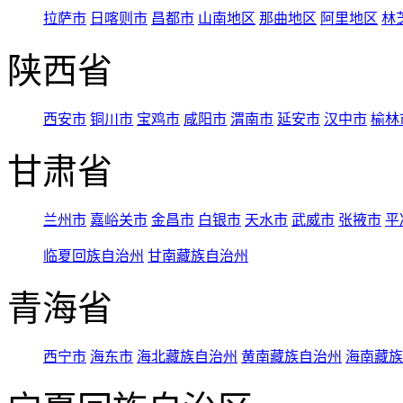
拉萨市
日喀则市
昌都市
山南地区
那曲地区
阿里地区
林
陕西省
西安市
铜川市
宝鸡市
咸阳市
渭南市
延安市
汉中市
榆林
甘肃省
兰州市
嘉峪关市
金昌市
白银市
天水市
武威市
张掖市
平
临夏回族自治州
甘南藏族自治州
青海省
西宁市
海东市
海北藏族自治州
黄南藏族自治州
海南藏族