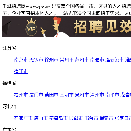
千城招聘网www.zpw.net是覆盖全国各省、市、区县的人
历，企业可直招本地人才，一站式解决全国求职招工需求。 2026
江苏省
南京市
无锡市
徐州市
常州市
苏州市
南通市
连云港市
淮
宿迁市
福建省
福州市
厦门市
莆田市
三明市
泉州市
漳州市
南平市
龙岩
河北省
石家庄市
唐山市
秦皇岛市
邯郸市
邢台市
保定市
张家口
广东省