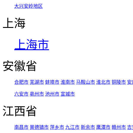
大兴安岭地区
上海
上海市
安徽省
合肥市
芜湖市
蚌埠市
淮南市
马鞍山市
淮北市
铜陵市
安
六安市
亳州市
池州市
宣城市
江西省
南昌市
景德镇市
萍乡市
九江市
新余市
鹰潭市
赣州市
吉