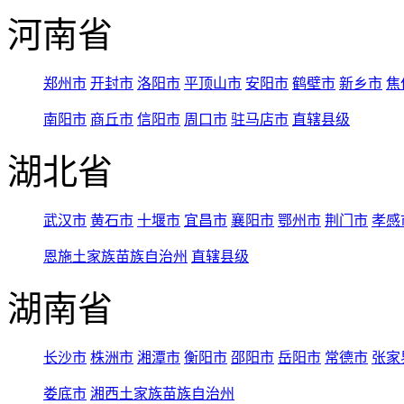
河南省
郑州市
开封市
洛阳市
平顶山市
安阳市
鹤壁市
新乡市
焦
南阳市
商丘市
信阳市
周口市
驻马店市
直辖县级
湖北省
武汉市
黄石市
十堰市
宜昌市
襄阳市
鄂州市
荆门市
孝感
恩施土家族苗族自治州
直辖县级
湖南省
长沙市
株洲市
湘潭市
衡阳市
邵阳市
岳阳市
常德市
张家
娄底市
湘西土家族苗族自治州