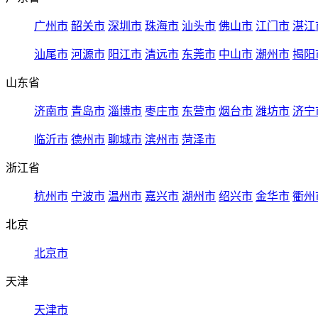
广州市
韶关市
深圳市
珠海市
汕头市
佛山市
江门市
湛江
汕尾市
河源市
阳江市
清远市
东莞市
中山市
潮州市
揭阳
山东省
济南市
青岛市
淄博市
枣庄市
东营市
烟台市
潍坊市
济宁
临沂市
德州市
聊城市
滨州市
菏泽市
浙江省
杭州市
宁波市
温州市
嘉兴市
湖州市
绍兴市
金华市
衢州
北京
北京市
天津
天津市