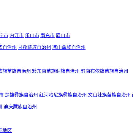
宁市
内江市
乐山市
南充市
眉山市
族自治州
甘孜藏族自治州
凉山彝族自治州
依族苗族自治州
黔东南苗族侗族自治州
黔南布依族苗族自治州
市
楚雄彝族自治州
红河哈尼族彝族自治州
文山壮族苗族自治州
州
迪庆藏族自治州
芝地区