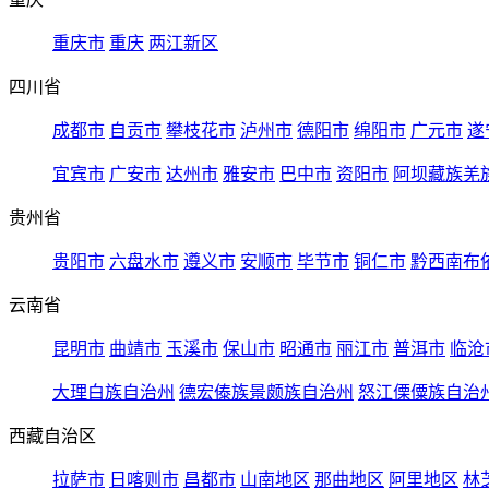
重庆市
重庆
两江新区
四川省
成都市
自贡市
攀枝花市
泸州市
德阳市
绵阳市
广元市
遂
宜宾市
广安市
达州市
雅安市
巴中市
资阳市
阿坝藏族羌
贵州省
贵阳市
六盘水市
遵义市
安顺市
毕节市
铜仁市
黔西南布
云南省
昆明市
曲靖市
玉溪市
保山市
昭通市
丽江市
普洱市
临沧
大理白族自治州
德宏傣族景颇族自治州
怒江傈僳族自治
西藏自治区
拉萨市
日喀则市
昌都市
山南地区
那曲地区
阿里地区
林