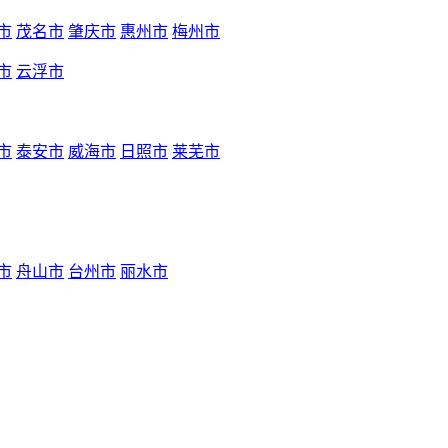
市
茂名市
肇庆市
惠州市
梅州市
市
云浮市
市
泰安市
威海市
日照市
莱芜市
市
舟山市
台州市
丽水市