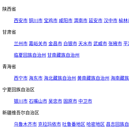
陕西省
西安市
铜川市
宝鸡市
咸阳市
渭南市
延安市
汉中市
榆林
甘肃省
兰州市
嘉峪关市
金昌市
白银市
天水市
武威市
张掖市
平
临夏回族自治州
甘南藏族自治州
青海省
西宁市
海东市
海北藏族自治州
黄南藏族自治州
海南藏族
宁夏回族自治区
银川市
石嘴山市
吴忠市
固原市
中卫市
新疆维吾尔自治区
乌鲁木齐市
克拉玛依市
吐鲁番地区
哈密地区
昌吉回族自