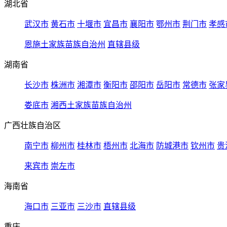
湖北省
武汉市
黄石市
十堰市
宜昌市
襄阳市
鄂州市
荆门市
孝感
恩施土家族苗族自治州
直辖县级
湖南省
长沙市
株洲市
湘潭市
衡阳市
邵阳市
岳阳市
常德市
张家
娄底市
湘西土家族苗族自治州
广西壮族自治区
南宁市
柳州市
桂林市
梧州市
北海市
防城港市
钦州市
贵
来宾市
崇左市
海南省
海口市
三亚市
三沙市
直辖县级
重庆