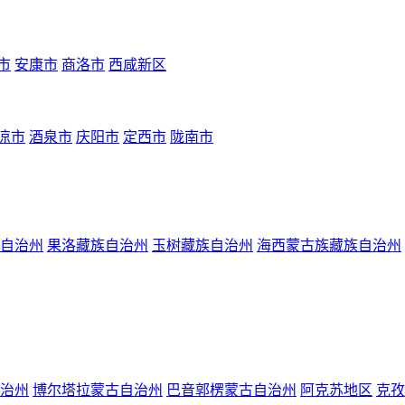
市
安康市
商洛市
西咸新区
凉市
酒泉市
庆阳市
定西市
陇南市
自治州
果洛藏族自治州
玉树藏族自治州
海西蒙古族藏族自治州
治州
博尔塔拉蒙古自治州
巴音郭楞蒙古自治州
阿克苏地区
克孜