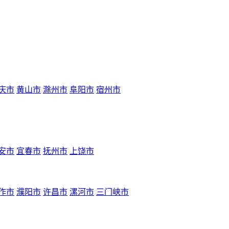
庆市
黄山市
滁州市
阜阳市
宿州市
安市
宜春市
抚州市
上饶市
作市
濮阳市
许昌市
漯河市
三门峡市