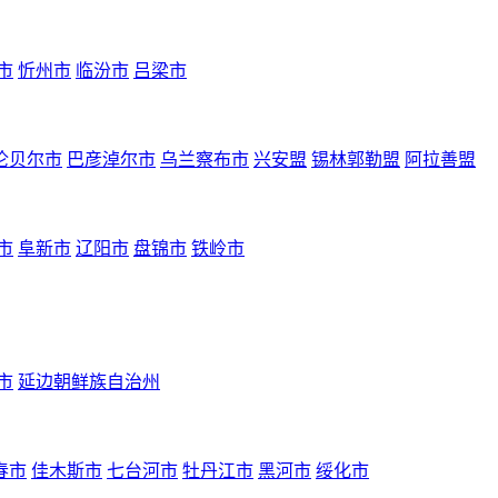
市
忻州市
临汾市
吕梁市
伦贝尔市
巴彦淖尔市
乌兰察布市
兴安盟
锡林郭勒盟
阿拉善盟
市
阜新市
辽阳市
盘锦市
铁岭市
市
延边朝鲜族自治州
春市
佳木斯市
七台河市
牡丹江市
黑河市
绥化市