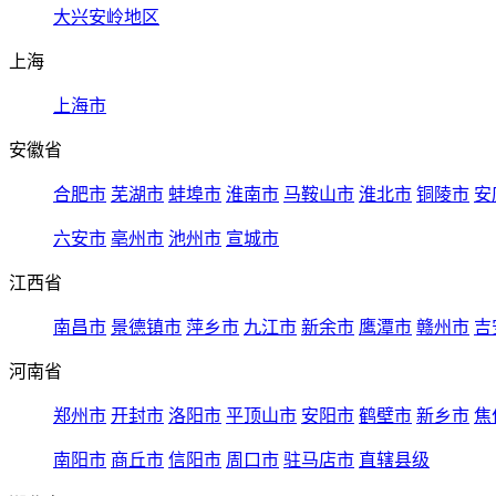
大兴安岭地区
上海
上海市
安徽省
合肥市
芜湖市
蚌埠市
淮南市
马鞍山市
淮北市
铜陵市
安
六安市
亳州市
池州市
宣城市
江西省
南昌市
景德镇市
萍乡市
九江市
新余市
鹰潭市
赣州市
吉
河南省
郑州市
开封市
洛阳市
平顶山市
安阳市
鹤壁市
新乡市
焦
南阳市
商丘市
信阳市
周口市
驻马店市
直辖县级