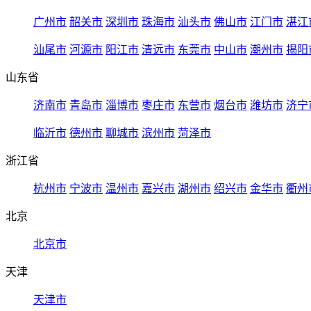
广州市
韶关市
深圳市
珠海市
汕头市
佛山市
江门市
湛江
汕尾市
河源市
阳江市
清远市
东莞市
中山市
潮州市
揭阳
山东省
济南市
青岛市
淄博市
枣庄市
东营市
烟台市
潍坊市
济宁
临沂市
德州市
聊城市
滨州市
菏泽市
浙江省
杭州市
宁波市
温州市
嘉兴市
湖州市
绍兴市
金华市
衢州
北京
北京市
天津
天津市