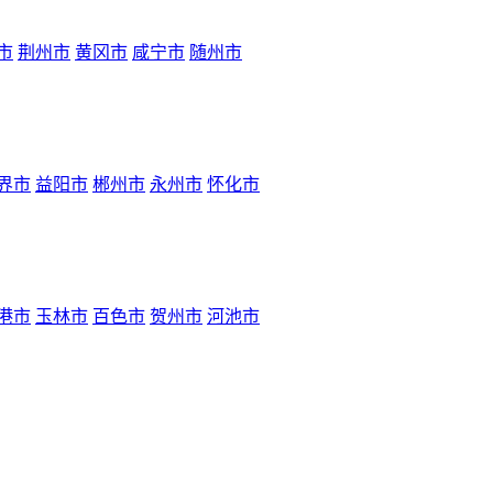
市
荆州市
黄冈市
咸宁市
随州市
界市
益阳市
郴州市
永州市
怀化市
港市
玉林市
百色市
贺州市
河池市