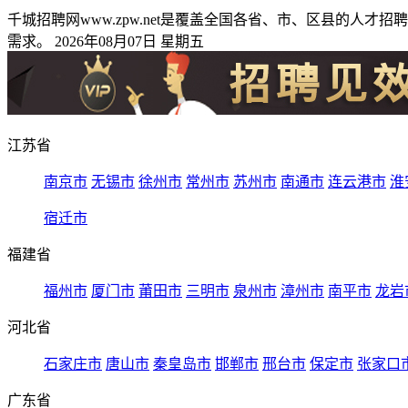
千城招聘网www.zpw.net是覆盖全国各省、市、区县的
需求。 2026年08月07日 星期五
江苏省
南京市
无锡市
徐州市
常州市
苏州市
南通市
连云港市
淮
宿迁市
福建省
福州市
厦门市
莆田市
三明市
泉州市
漳州市
南平市
龙岩
河北省
石家庄市
唐山市
秦皇岛市
邯郸市
邢台市
保定市
张家口
广东省