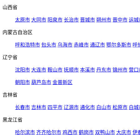
山西省
太原市
大同市
阳泉市
长治市
晋城市
朔州市
晋中市
运城
内蒙古自治区
呼和浩特市
包头市
乌海市
赤峰市
通辽市
鄂尔多斯市
呼
辽宁省
沈阳市
大连市
鞍山市
抚顺市
本溪市
丹东市
锦州市
营口
朝阳市
葫芦岛市
金普新区
吉林省
长春市
吉林市
四平市
辽源市
通化市
白山市
松原市
白城
黑龙江省
哈尔滨市
齐齐哈尔市
鸡西市
鹤岗市
双鸭山市
大庆市
伊